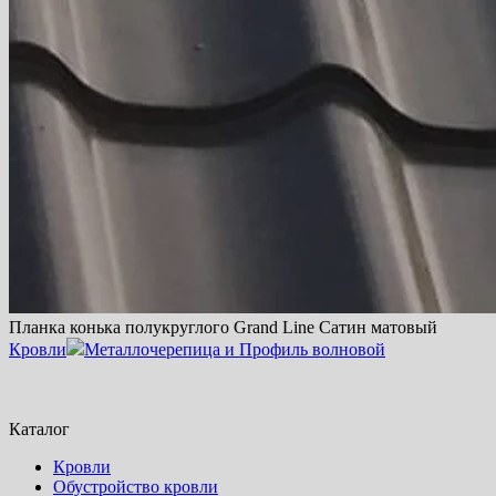
Планка конька полукруглого Grand Line Сатин матовый
Кровли
Металлочерепица и Профиль волновой
Каталог
Кровли
Обустройство кровли