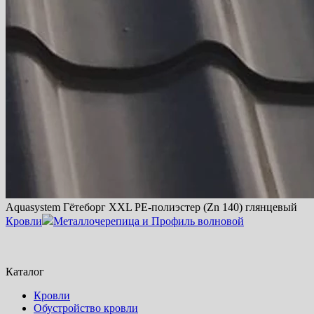
Aquasystem Гётеборг XXL PE-полиэстер (Zn 140) глянцевый
Кровли
Металлочерепица и Профиль волновой
Каталог
Кровли
Обустройство кровли