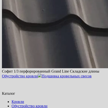
Софит 1/3 перфорированный Grand Line Складские длины
Обустройство кровли
Подшивка кровельных свесов
Каталог
Кровли
Обустройство кровли