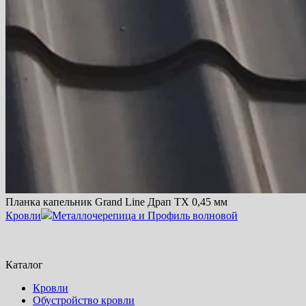
Планка капельник Grand Line Драп TX 0,45 мм
Кровли
Металлочерепица и Профиль волновой
Каталог
Кровли
Обустройство кровли