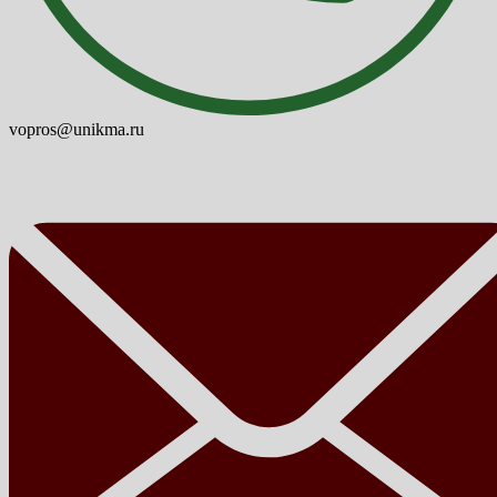
vopros@unikma.ru