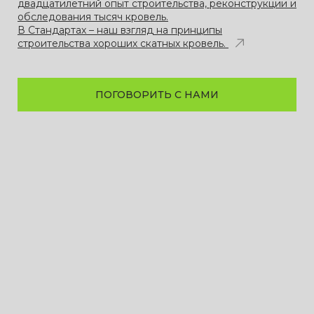
двадцатилетний опыт строительства, реконструкции и
обследования тысяч кровель.
В Стандартах – наш взгляд на принципы
строительства хороших скатных кровель.
ПОГОВОРИТЬ С НАМИ
С чего начать?
Напишите нашим инженерам, расскажите,
что у вас случилось