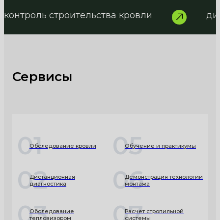
контроль строительства кровли
ди
Сервисы
01
05
Обследование кровли
Обучение и практикумы
02
06
Дистанционная
Демонстрация технологии
диагностика
монтажа
03
07
Обследование
Расчет стропильной
тепловизором
системы