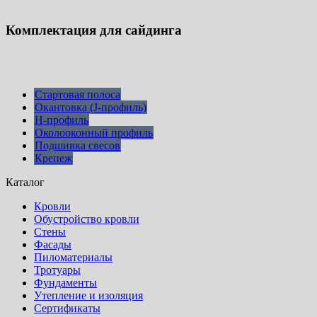
Комплектация для сайдинга
Стартовая полоса
Окантовка (J-профиль)
Н-профиль
Околооконный профиль
Подшивка свесов
Крепеж
Каталог
Кровли
Обустройство кровли
Стены
Фасады
Пиломатериалы
Тротуары
Фундаменты
Утепление и изоляция
Сертификаты