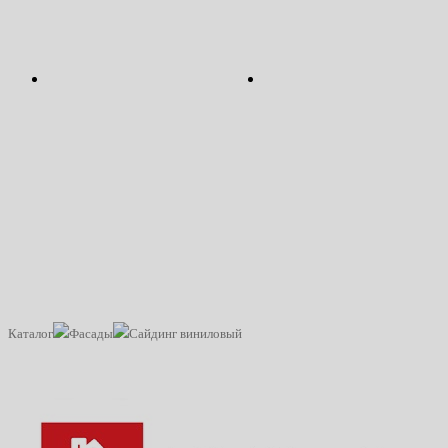
САЙДИНГ
САЙДИНГ
Полный комплект в наличии с
Полный комплект в налич
доставкой за один день
доставкой за один ден
ПОЛНЫЙ КОМПЛЕКТ В
ПОЛНЫЙ КОМПЛЕКТ 
НАЛИЧИИ С ДОСТАВКОЙ ЗА
НАЛИЧИИ С ДОСТАВКОЙ
ОДИН ДЕНЬ
ОДИН ДЕНЬ
Каталог
Фасады
Сайдинг виниловый