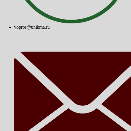
vopros@unikma.ru