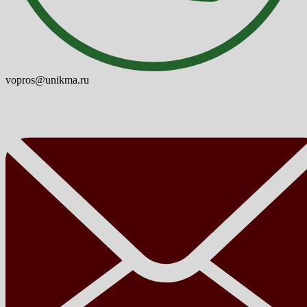
vopros@unikma.ru