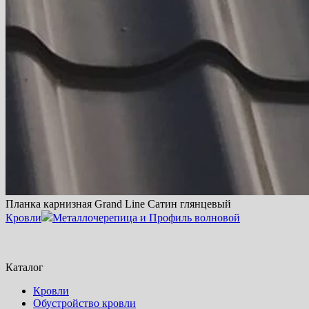
Планка карнизная Grand Line Сатин глянцевый
Кровли
Металлочерепица и Профиль волновой
Каталог
Кровли
Обустройство кровли