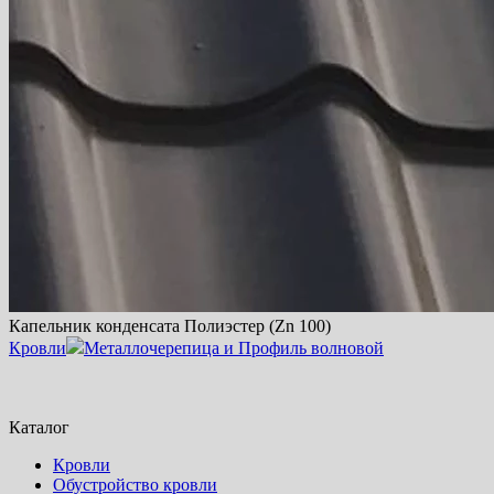
Капельник конденсата Полиэстер (Zn 100)
Кровли
Металлочерепица и Профиль волновой
Каталог
Кровли
Обустройство кровли