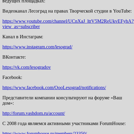
ведущих площадках:
Видеоканал Лесоград на правах Творческой студии в YouTube:
https://www.youtube.com/channel/UCnXaJ_ltrV5M2ReUkvEFyhA?
view_as=subscriber
Канал в Инстаграм:
https://www.instagram.com/lesograd/
ВКонтакте:
https://vk.com/lesogradov
Facebook:
https://www.facebook.com/OooLesograd/notifications/
Представители компании консультируют на форуме «Ваш
дом»:
http://forum.vashdom.ru/account/
С 2008 года являемся активными участниками ForumHouse:
https://www.forumhouse.ru/members/23350/