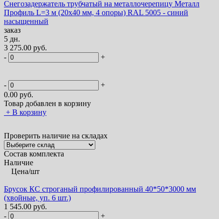
Снегозадержатель трубчатый на металлочерепицу Металл
Профиль L=3 м (20х40 мм, 4 опоры) RAL 5005 - синий
насыщенный
заказ
5 дн.
3 275.00 руб.
-
+
-
+
0.00
руб.
Товар добавлен в корзину
+
В корзину
Проверить наличие на складах
Состав комплекта
Наличие
Цена/шт
Брусок КС строганый профилированный 40*50*3000 мм
(хвойные, уп. 6 шт.)
1 545.00 руб.
-
+