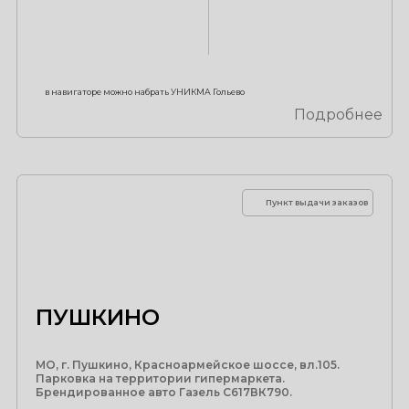
в навигаторе можно набрать УНИКМА Гольево
Подробнее
Пункт выдачи заказов
ПУШКИНО
МО, г. Пушкино, Красноармейское шоссе, вл.105.
Парковка на территории гипермаркета.
Брендированное авто Газель С617ВК790.