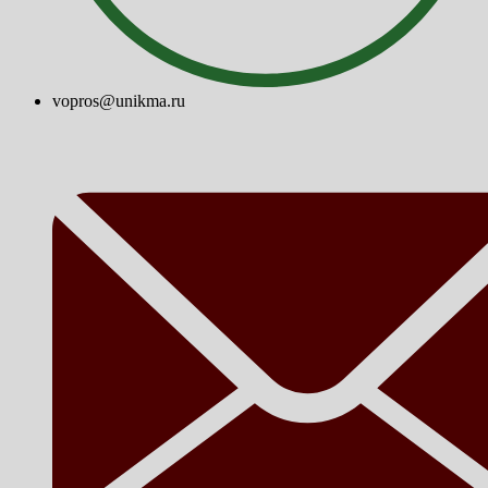
vopros@unikma.ru