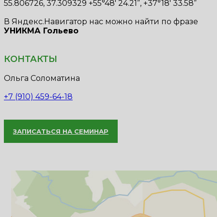
55.806726, 37.309329 +55°48' 24.21”, +37°18' 33.58”
В Яндекс.Навигатор нас можно найти по фразе
УНИКМА Гольево
КОНТАКТЫ
Ольга Соломатина
+7 (910) 459-64-18
ЗАПИСАТЬСЯ НА СЕМИНАР