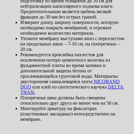
подготовку из щебня толщиной до 10 см для
нейтрализации капиллярного подъема влаги.
Предпочтительным является щебень мелкой
фракции до 30 мм без острых граней.
Измерьте длину, ширину поверхности, которую
необходимо покрыть мембраной, и отрежьте
необходимое количество материала.
Уложите мембрану выступами вниз с перехлестом
на продольных швах – 7-10 см, на поперечных –
20 см.
Рекомендуется проклейка нахлестов для
исключения потери цементного молочка из
фундаментной плиты во время заливки и
дополнительной защиты бетона от
просачивающейся грунтовой воды. Материалы:
двусторонняя самоклеящеяся лента
NICOBAND
DUO
или клей из синтетического каучука
DELTA
THAN.
Поперечные швы должны быть смещены
относительно друг друга не менее чем на 50 см.
Монтируйте арматуру на фиксаторах
(пластиковых закладных) непосредственно на
мембране.