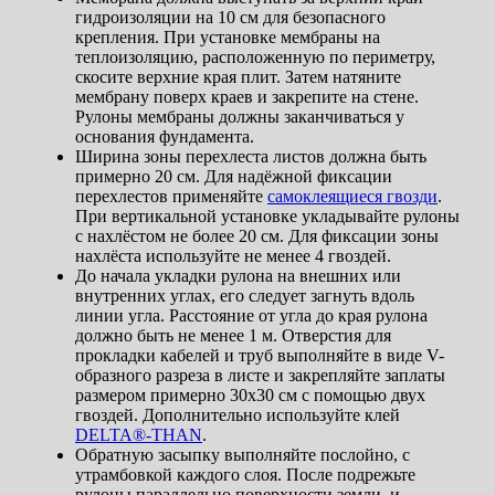
гидроизоляции на 10 см для безопасного
крепления. При установке мембраны на
теплоизоляцию, расположенную по периметру,
скосите верхние края плит. Затем натяните
мембрану поверх краев и закрепите на стене.
Рулоны мембраны должны заканчиваться у
основания фундамента.
Ширина зоны перехлеста листов должна быть
примерно 20 см. Для надёжной фиксации
перехлестов применяйте
самоклеящиеся гвозди
.
При вертикальной установке укладывайте рулоны
с нахлёстом не более 20 см. Для фиксации зоны
нахлёста используйте не менее 4 гвоздей.
До начала укладки рулона на внешних или
внутренних углах, его следует загнуть вдоль
линии угла. Расстояние от угла до края рулона
должно быть не менее 1 м. Отверстия для
прокладки кабелей и труб выполняйте в виде V-
образного разреза в листе и закрепляйте заплаты
размером примерно 30х30 см с помощью двух
гвоздей. Дополнительно используйте клей
DELTA®-THAN
.
Обратную засыпку выполняйте послойно, с
утрамбовкой каждого слоя. После подрежьте
рулоны параллельно поверхности земли, и