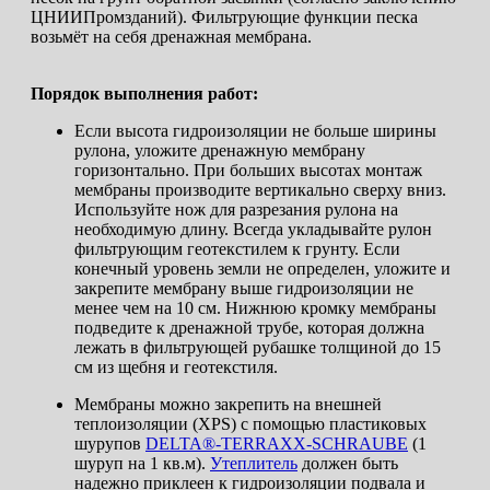
ЦНИИПромзданий). Фильтрующие функции песка
возьмёт на себя дренажная мембрана.
Порядок выполнения работ:
Если высота гидроизоляции не больше ширины
рулона, уложите дренажную мембрану
горизонтально. При больших высотах монтаж
мембраны производите вертикально сверху вниз.
Используйте нож для разрезания рулона на
необходимую длину. Всегда укладывайте рулон
фильтрующим геотекстилем к грунту. Если
конечный уровень земли не определен, уложите и
закрепите мембрану выше гидроизоляции не
менее чем на 10 см. Нижнюю кромку мембраны
подведите к дренажной трубе, которая должна
лежать в фильтрующей рубашке толщиной до 15
см из щебня и геотекстиля.
Мембраны можно закрепить на внешней
теплоизоляции (XPS) с помощью пластиковых
шурупов
DELTA®-TERRAXX-SCHRAUBE
(1
шуруп на 1 кв.м).
Утеплитель
должен быть
надежно приклеен к гидроизоляции подвала и