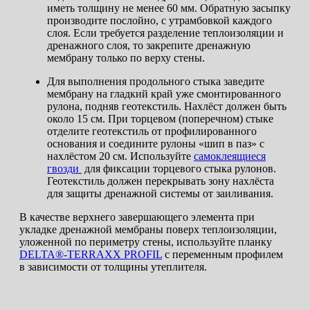
иметь толщину не менее 60 мм. Обратную засыпку
производите послойно, с утрамбовкой каждого
слоя. Если требуется разделение теплоизоляции и
дренажного слоя, то закрепите дренажную
мембрану только по верху стены.
Для выполнения продольного стыка заведите
мембрану на гладкий край уже смонтированного
рулона, подняв геотекстиль. Нахлёст должен быть
около 15 см. При торцевом (поперечном) стыке
отделите геотекстиль от профилированного
основания и соедините рулоны «шип в паз» с
нахлёстом 20 см. Используйте
самоклеящиеся
гвозди
для фиксации торцевого стыка рулонов.
Геотекстиль должен перекрывать зону нахлёста
для защиты дренажной системы от заиливания.
В качестве верхнего завершающего элемента при
укладке дренажной мембраны поверх теплоизоляции,
уложенной по периметру стены, используйте планку
DELTA®-TERRAXX PROFIL
с переменным профилем
в зависимости от толщины утеплителя.