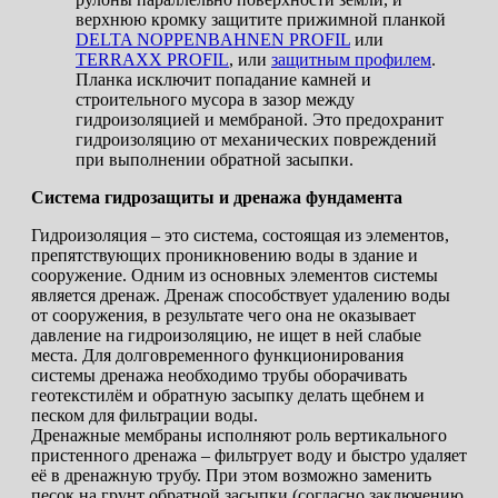
верхнюю кромку защитите прижимной планкой
DELTA NOPPENBAHNEN PROFIL
или
TERRAXX PROFIL
, или
защитным профилем
.
Планка исключит попадание камней и
строительного мусора в зазор между
гидроизоляцией и мембраной. Это предохранит
гидроизоляцию от механических повреждений
при выполнении обратной засыпки.
Система гидрозащиты и дренажа фундамента
Гидроизоляция – это система, состоящая из элементов,
препятствующих проникновению воды в здание и
сооружение. Одним из основных элементов системы
является дренаж. Дренаж способствует удалению воды
от сооружения, в результате чего она не оказывает
давление на гидроизоляцию, не ищет в ней слабые
места. Для долговременного функционирования
системы дренажа необходимо трубы оборачивать
геотекстилём и обратную засыпку делать щебнем и
песком для фильтрации воды.
Дренажные мембраны исполняют роль вертикального
пристенного дренажа – фильтрует воду и быстро удаляет
её в дренажную трубу. При этом возможно заменить
песок на грунт обратной засыпки (согласно заключению