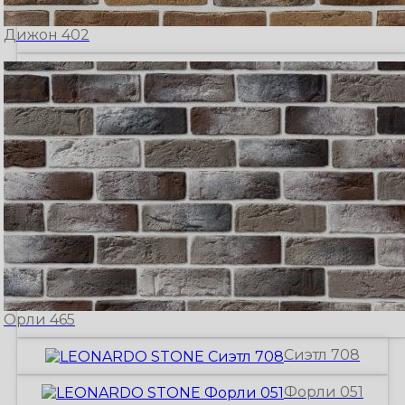
Дижон 402
Орли 465
Сиэтл 708
Форли 051